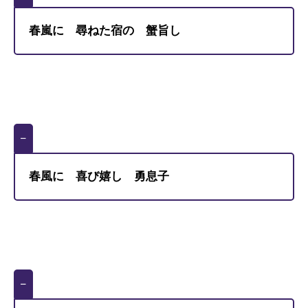
春嵐に 尋ねた宿の 蟹旨し
–
春風に 喜び嬉し 勇息子
–