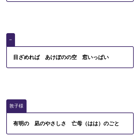
–
目ざめれば あけぼのの空 窓いっぱい
敦子様
有明の 凪のやさしさ 亡母（はは）のごと