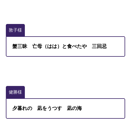
敦子様
蟹三昧 亡母（はは）と食べたや 三回忌
健勝様
夕暮れの 凪をうつす 凪の海