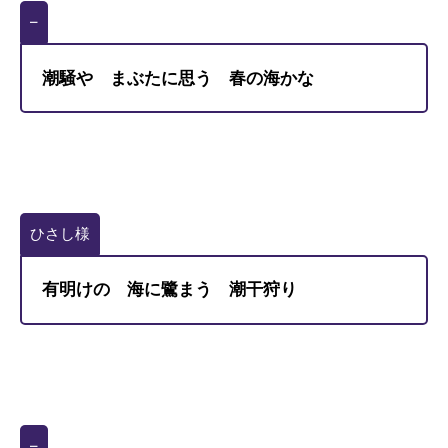
–
潮騒や まぶたに思う 春の海かな
ひさし様
有明けの 海に鷺まう 潮干狩り
–