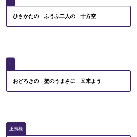
ひさかたの ふうふ二人の 十方空
–
おどろきの 蟹のうまさに 又来よう
正義様