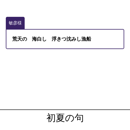
敏彦様
荒天の 海白し 浮きつ沈みし漁船
初夏の句