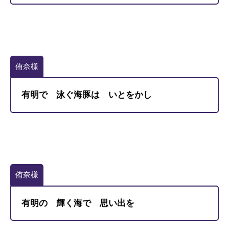
侑奈様
有明で 泳ぐ海豚は いとをかし
侑奈様
有明の 輝く海で 思い出を