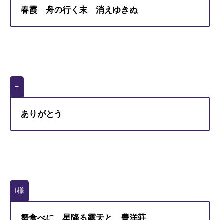
春霞 舟の行く末 消えゆきぬ
–
ありがとう
I様
蟹食べに 星降る露天と 豊洋荘