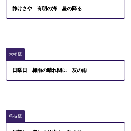
静けさや 有明の海 星の降る
大輔様
日曜日 梅雨の晴れ間に 灰の雨
蔦枝様