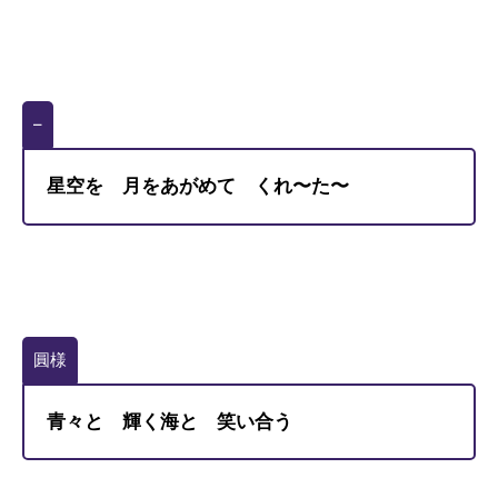
–
星空を 月をあがめて くれ〜た〜
圓様
青々と 輝く海と 笑い合う