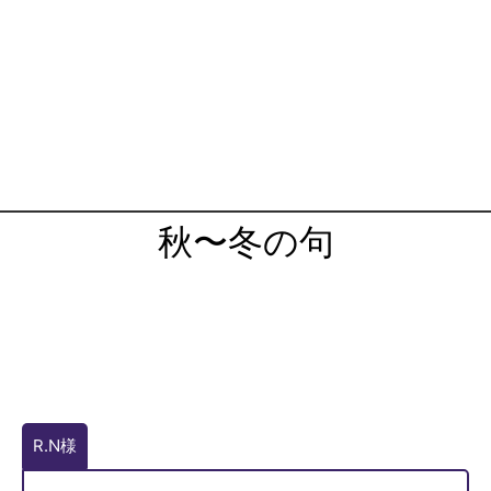
秋〜冬の句
R.N様