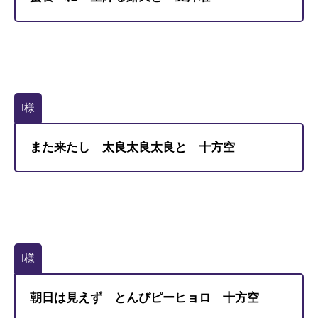
I様
また来たし 太良太良太良と 十方空
I様
朝日は見えず とんびピーヒョロ 十方空