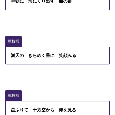
早朝に 海にくり出す 船の群
蔦枝様
満天の きらめく星に 笑顔みる
蔦枝様
星ふりて 十方空から 海を見る