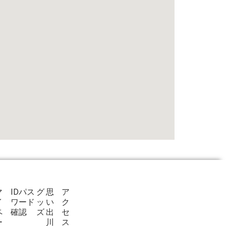
マ
IDパス
グ
思
ア
イ
ワード
ッ
い
ク
ペ
確認
ズ
出
セ
ー
川
ス