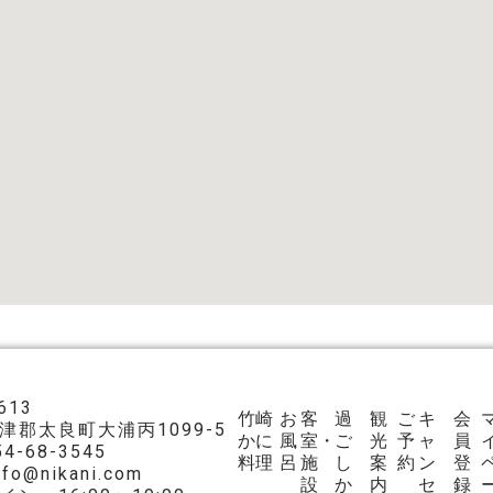
613
竹崎
お
客
過
観
ご
キ
会
津郡太良町大浦丙1099-5
かに
風
室・
ご
光
予
ャ
員
54-68-3545
料理
呂
施
し
案
約
ン
登
info@nikani.com
設
か
内
セ
録