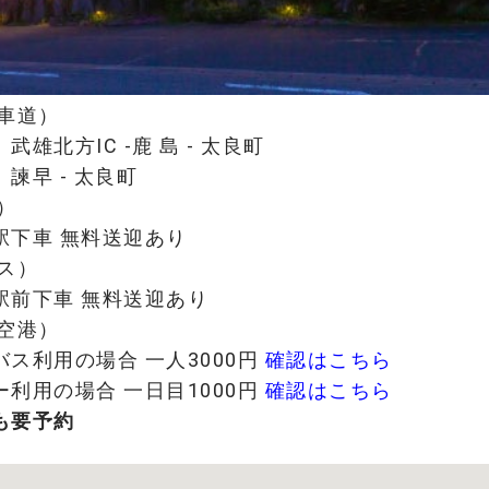
動車道）
方IC -鹿 島 - 太良町
 - 太良町
）
車 無料送迎あり
バス）
車 無料送迎あり
賀空港）
用の場合 一人3000円
確認はこちら
の場合 一日目1000円
確認はこちら
も要予約