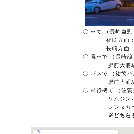
〇 車で （長崎自
福岡方面： 武雄北
長崎方面： 諫早
〇 電車で （長崎線
肥前大浦駅下
〇 バスで （祐徳
肥前大浦駅前下
〇 飛行機で （佐
リムジンバス利
レンタカー利用
※どちら