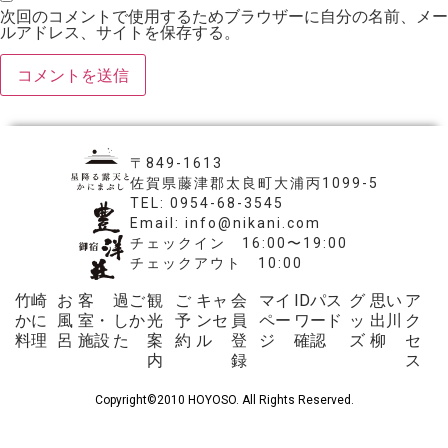
次回のコメントで使用するためブラウザーに自分の名前、メー
ルアドレス、サイトを保存する。
〒849-1613
佐賀県藤津郡太良町大浦丙1099-5
TEL: 0954-68-3545
Email: info@nikani.com
チェックイン 16:00〜19:00
チェックアウト 10:00
竹崎
お
客
過ご
観
ご
キャ
会
マイ
IDパス
グ
思い
ア
かに
風
室・
しか
光
予
ンセ
員
ペー
ワード
ッ
出川
ク
料理
呂
施設
た
案
約
ル
登
ジ
確認
ズ
柳
セ
内
録
ス
Copyright©2010 HOYOSO. All Rights Reserved.