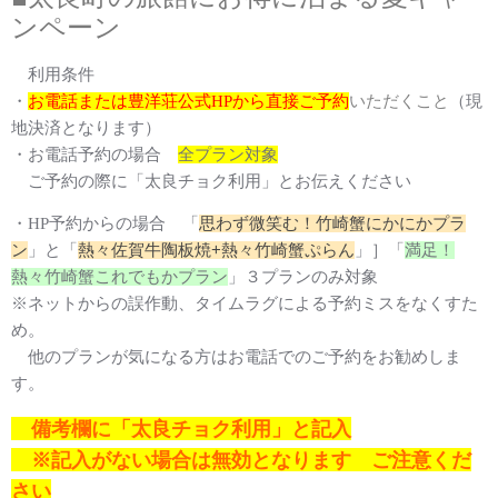
ンペーン
利用条件
・
お電話または豊洋荘公式HPから直接ご予約
いただくこと
（現
地決済となります）
・お電話予約の場合
全プラン対象
ご予約の際に「太良チョク利用」とお伝えください
・HP予約からの場合
「
思わず微笑む！竹崎
蟹にかにかプラ
ン
」と「
熱々佐賀牛陶板焼+熱々竹崎蟹ぷらん
」］
「
満足！
熱々竹崎蟹これでもかプラン
」３プラン
のみ対象
※ネットからの誤作動、タイムラグによる予約ミスをなくすた
め。
他のプランが気になる方はお電話でのご予約をお勧めしま
す。
備考欄に
「太良チョク利用」と記入
※記入がない場合は無効となります ご注意くだ
さい