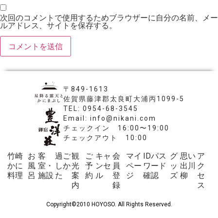
次回のコメントで使用するためブラウザーに自分の名前、メー
ルアドレス、サイトを保存する。
〒849-1613
佐賀県藤津郡太良町大浦丙1099-5
TEL: 0954-68-3545
Email: info@nikani.com
チェックイン 16:00〜19:00
チェックアウト 10:00
竹崎
お
客
過ご
観
ご
キャ
会
マイ
IDパス
グ
思い
ア
かに
風
室・
しか
光
予
ンセ
員
ペー
ワード
ッ
出川
ク
料理
呂
施設
た
案
約
ル
登
ジ
確認
ズ
柳
セ
内
録
ス
Copyright©2010 HOYOSO. All Rights Reserved.