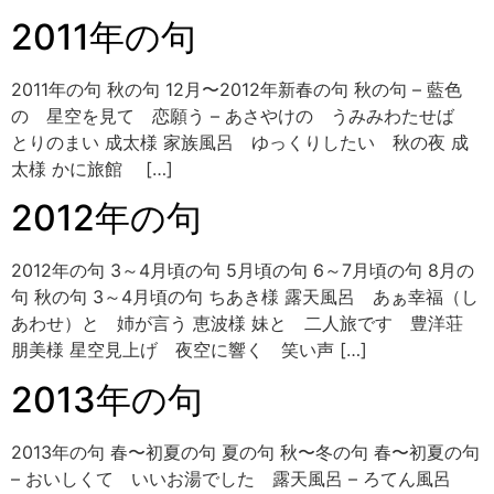
2011年の句
2011年の句 秋の句 12月〜2012年新春の句 秋の句 – 藍色
の 星空を見て 恋願う – あさやけの うみみわたせば
とりのまい 成太様 家族風呂 ゆっくりしたい 秋の夜 成
太様 かに旅館 […]
2012年の句
2012年の句 3～4月頃の句 5月頃の句 6～7月頃の句 8月の
句 秋の句 3～4月頃の句 ちあき様 露天風呂 あぁ幸福（し
あわせ）と 姉が言う 恵波様 妹と 二人旅です 豊洋荘
朋美様 星空見上げ 夜空に響く 笑い声 […]
2013年の句
2013年の句 春〜初夏の句 夏の句 秋〜冬の句 春〜初夏の句
– おいしくて いいお湯でした 露天風呂 – ろてん風呂