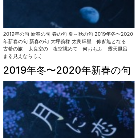
2019年の句 新春の句 春の句 夏～秋の句 2019年冬〜2020
年新春の句 新春の句 大坪義様 太良輝星 仰ぎ無となる
古希の旅 – 太良空の 夜空眺めて 何おもふ – 露天風呂
まる見えなら […]
2019年冬〜2020年新春の句