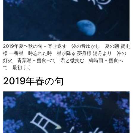
2019年夏〜秋の句 – 寄せ返す 汐の音ゆかし 夏の朝 賢史
様 一番星 時忘れた時 星が降る 夢舟様 湯舟より 沖の
灯火 青葉潮 – 蟹食べて 君と微笑む 蝉時雨 – 蟹食べ
て 最初 […]
2019年春の句