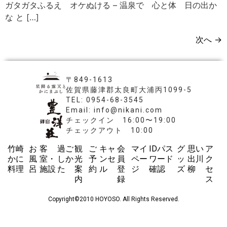
ガタガタふるえ オケぬける – 温泉で 心と体 日の出か
な と […]
次へ
→
〒849-1613
佐賀県藤津郡太良町大浦丙1099-5
TEL: 0954-68-3545
Email: info@nikani.com
チェックイン 16:00〜19:00
チェックアウト 10:00
竹崎
お
客
過ご
観
ご
キャ
会
マイ
IDパス
グ
思い
ア
かに
風
室・
しか
光
予
ンセ
員
ペー
ワード
ッ
出川
ク
料理
呂
施設
た
案
約
ル
登
ジ
確認
ズ
柳
セ
内
録
ス
Copyright©2010 HOYOSO. All Rights Reserved.