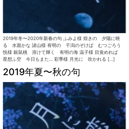
2019年冬〜2020年新春の句 ふみよ様 煌きの 夕陽に映
る 水面かな 諸山様 有明の 干潟のぞけば むつごろう
悦様 銀鼠桃 溶けて輝く 有明の海 温子様 目覚めれば
星想ふ空 今日もまた… 彩季様 月光に 吹かれる […]
2019年夏〜秋の句