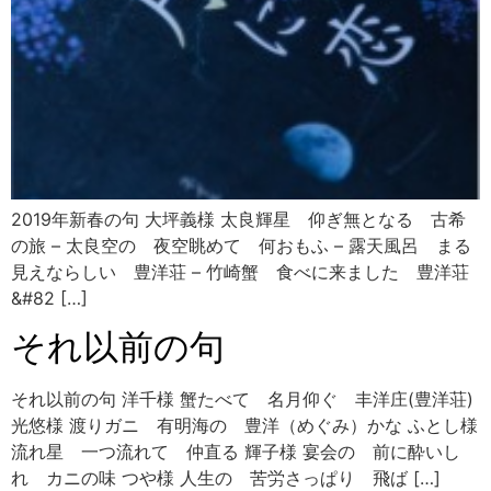
2019年新春の句 大坪義様 太良輝星 仰ぎ無となる 古希
の旅 – 太良空の 夜空眺めて 何おもふ – 露天風呂 まる
見えならしい 豊洋荘 – 竹崎蟹 食べに来ました 豊洋荘
&#82 […]
それ以前の句
それ以前の句 洋千様 蟹たべて 名月仰ぐ 丰洋庄(豊洋荘)
光悠様 渡りガニ 有明海の 豊洋（めぐみ）かな ふとし様
流れ星 一つ流れて 仲直る 輝子様 宴会の 前に酔いし
れ カニの味 つや様 人生の 苦労さっぱり 飛ば […]