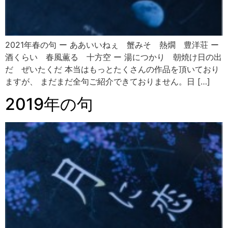
2021年春の句 ー ああいいねぇ 蟹みそ 熱燗 豊洋荘 ー
酒くらい 春風薫る 十方空 ー 湯につかり 朝焼け日の出
だ ぜいたくだ 本当はもっとたくさんの作品を頂いており
ますが、 まだまだ全句ご紹介できておりません。日 […]
2019年の句