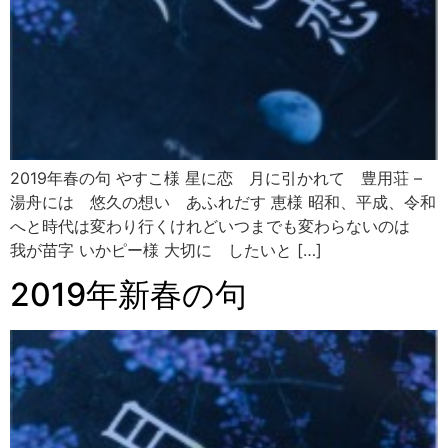
2019年春の句 やすこ様 星に恋 月に引かれて 豊用荘 –
湯舟には 悠久の想い あふれだす 恵様 昭和、平成、令和
へと時代は変わり行くけれどいつまでも変わらないのは
我が苗字 いかピー様 大切に したいと […]
2019年新春の句